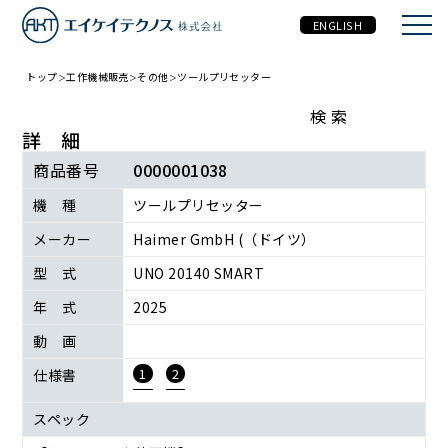
ENGLISH
トップ
工作機械販売
その他
ツールプリセッター
工作機械販売
検 索
詳 細
商品番号
0000001038
機 種
ツールプリセッター
メーカー
Haimer GmbH (（ドイツ）
型 式
UNO 20140 SMART
年 式
2025
動 画
1
2
仕様書
スペック