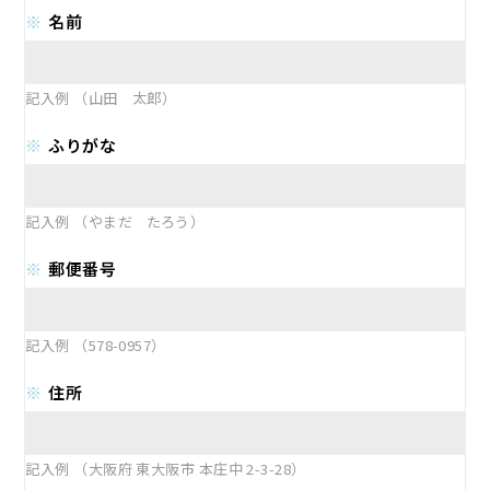
名前
記入例 （山田 太郎）
ふりがな
記入例 （やまだ たろう）
郵便番号
記入例 （578-0957）
住所
記入例 （大阪府 東大阪市 本庄中 2-3-28）